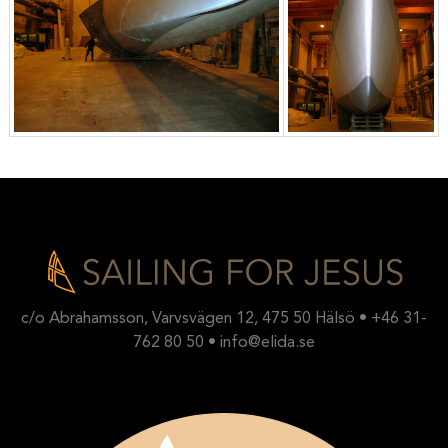
c/o Abrahamsson, Varvsvägen 12, 475 50 Hälsö • +46 31-
762 80 50 • info@elida.se